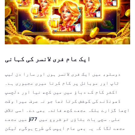
ایک عام فری لانسر کی کہانی
دوستو، میں ایک فری لانسر ہوں اور سارا دن لیپ
ٹاپ اور موبائل پر کام کرنا میری مجبوری ہے۔
اکثر کام کے دباؤ میں میں کچھ نیا اور دلچسپ
ڈھونڈنے کی کوشش کرتا تھا جو نہ صرف میرا وقت
اچھا گزارے بلکہ مجھے کچھ فائدہ بھی دے۔ اسی تلاش
ملی۔ سچی بات بتاؤں تو شروع میں
ji77
میں مجھے
مجھے لگا کہ یہ بھی عام ایپس کی طرح ہوگی، لیکن