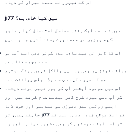
اس کے فیچرز نے مجھے حیران کر دیا۔
ji77 میں کیا خاص ہے؟
میں نے اسے ایک ہفتہ مسلسل استعمال کیا ہے اور
کچھ چیزیں جو مجھے بہت پسند آئیں وہ یہ ہیں:
اس کا ڈیزائن بہت سادہ ہے، کوئی بھی اسے آسانی
سے سمجھ سکتا ہے۔
پرانے فونز پر بھی یہ ایپ بالکل نہیں ہینگ ہوتی،
جو کہ میرے لیے سب سے بڑا پلس پوائنٹ ہے۔
اس میں موجود آپشنز آپ کو بور نہیں ہونے دیتے۔
اگر آپ بھی میری طرح گھر بیٹھے کام کرتے ہیں اور
اپنی روٹین میں تھوڑی سی تبدیلی اور جوش لانا
کو ایک موقع ضرور دیں۔ میں نے
ji77
چاہتے ہیں، تو
تو اسے اپنے دوستوں کو بھی مشورہ دیا ہے اور وہ