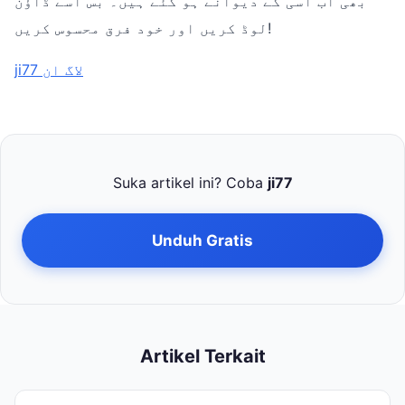
بھی اب اسی کے دیوانے ہو گئے ہیں۔ بس اسے ڈاؤن
لوڈ کریں اور خود فرق محسوس کریں!
ji77 لاگ ان
Suka artikel ini? Coba
ji77
Unduh Gratis
Artikel Terkait