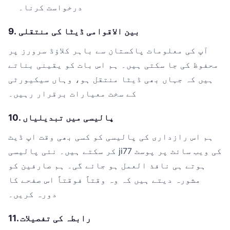
درخواست کرنا۔
9. بین الاقوامی ڈیٹا کی منتقلی
آپ کی معلومات پاکستان سے باہر کلاؤڈ سرورز پر
محفوظ کی جا سکتی ہیں۔ ہم اس بات کو یقینی بناتے
ہیں کہ جہاں بھی ڈیٹا منتقل ہو، وہاں سیکیورٹی
کے سخت معیارات برقرار رہیں۔
10. پالیسی میں تبدیلیاں
ہم اس رازداری کی پالیسی کو کسی بھی وقت اپ ڈیٹ
کر سکتے ہیں۔ نئی پالیسی ji77 کی ویب سائٹ پر پوسٹ
ہوتے ہی نافذ العمل ہو جائے گی۔ ہم صارفین کو
مشورہ دیتے ہیں کہ وہ وقتاً فوقتاً اس صفحے کا
دورہ کریں۔
11. رابطہ کی تفصیلات