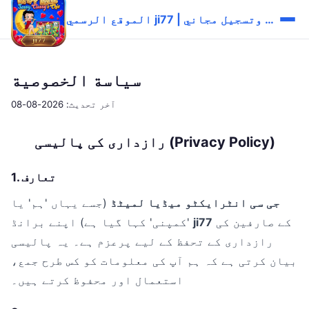
الموقع الرسمي ji77 | تحميل وتسجيل مجاني
سياسة الخصوصية
آخر تحديث: 2026-08-08
رازداری کی پالیسی (Privacy Policy)
1. تعارف
جی سی انٹرایکٹو میڈیا لمیٹڈ
(جسے یہاں 'ہم' یا
کے صارفین کی
ji77
'کمپنی' کہا گیا ہے) اپنے برانڈ
رازداری کے تحفظ کے لیے پرعزم ہے۔ یہ پالیسی
بیان کرتی ہے کہ ہم آپ کی معلومات کو کس طرح جمع،
استعمال اور محفوظ کرتے ہیں۔