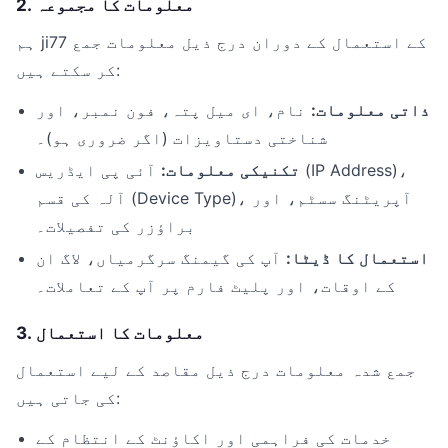
2. معلومات کا مجموعہ
ہم ji77 کے استعمال کے دوران درج ذیل معلومات جمع
کر سکتے ہیں:
ذاتی معلومات:
نام، ای میل پتہ، فون نمبر، اور
شناختی دستاویزات (اگر ضروری ہو)۔
تکنیکی معلومات:
آئی پی ایڈریس (IP Address)،
آلہ کی قسم (Device Type)، آپریٹنگ سسٹم، اور
براؤزر کی تفصیلات۔
استعمال کا ڈیٹا:
آپ کی گیمنگ سرگرمیاں، لاگ ان
کے اوقات، اور پلیٹ فارم پر آپ کے تعاملات۔
3. معلومات کا استعمال
جمع شدہ معلومات درج ذیل مقاصد کے لیے استعمال
کی جاتی ہیں:
خدمات کی فراہمی اور اکاؤنٹ کے انتظام کے