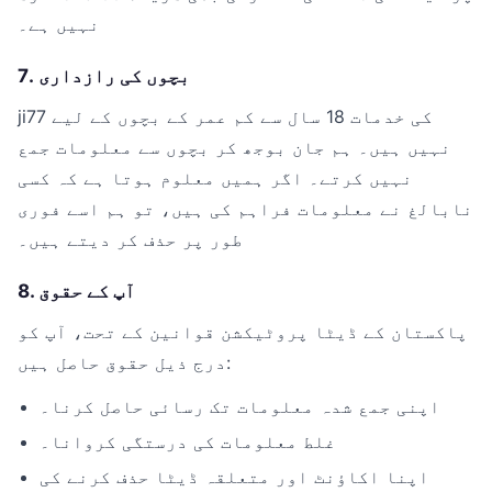
نہیں ہے۔
7. بچوں کی رازداری
ji77 کی خدمات 18 سال سے کم عمر کے بچوں کے لیے
نہیں ہیں۔ ہم جان بوجھ کر بچوں سے معلومات جمع
نہیں کرتے۔ اگر ہمیں معلوم ہوتا ہے کہ کسی
نابالغ نے معلومات فراہم کی ہیں، تو ہم اسے فوری
طور پر حذف کر دیتے ہیں۔
8. آپ کے حقوق
پاکستان کے ڈیٹا پروٹیکشن قوانین کے تحت، آپ کو
درج ذیل حقوق حاصل ہیں:
اپنی جمع شدہ معلومات تک رسائی حاصل کرنا۔
غلط معلومات کی درستگی کروانا۔
اپنا اکاؤنٹ اور متعلقہ ڈیٹا حذف کرنے کی