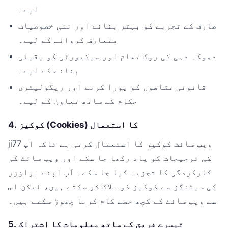
لیے۔
صارف کے تجربے کو بہتر بنانے اور نئی خصوصیات
متعارف کروانے کے لیے۔
دھوکہ دہی کی روک تھام اور سیکیورٹی کو یقینی
بنانے کے لیے۔
قانونی تقاضوں کو پورا کرنے اور ریگولیٹری
حکام کے ساتھ تعاون کے لیے۔
4. کوکیز (Cookies) کا استعمال
ji77 ویب سائٹ کوکیز کا استعمال کرتی ہے تاکہ آپ
کی ترجیحات کو یاد رکھا جا سکے اور ویب سائٹ کی
کارکردگی کا تجزیہ کیا جا سکے۔ آپ اپنے براؤزر
کی سیٹنگز سے کوکیز کو بلاک کر سکتے ہیں، لیکن اس
سے ویب سائٹ کے کچھ حصے کام کرنا چھوڑ سکتے ہیں۔
5. تیسرے فریق کے ساتھ معلومات کا اشتراک