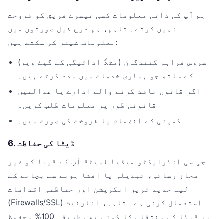
ہم آپ کی ذاتی معلومات کسی تیسرے فریق کو فروخت
نہیں کرتے۔ تاہم، ہم درج ذیل صورتوں میں
معلومات شیئر کر سکتے ہیں:
سروس فراہم کنندگان (مثلاً ادائیگی کے گیٹ ویز)
کے ساتھ جو ہماری خدمات میں مدد کرتے ہیں۔
اگر قانون نافذ کرنے والے ادارے یا عدالتیں
قانونی طور پر معلومات طلب کریں۔
کمپنی کے انضمام یا فروخت کی صورت میں۔
6. ڈیٹا کی حفاظت
جی سی انٹرایکٹو میڈیا لمیٹڈ آپ کے ڈیٹا کو غیر
مجاز رسائی، تبدیلی یا افشا ہونے سے بچانے کے
لیے جدید ترین انکرپشن اور حفاظتی اقدامات
(Firewalls/SSL) استعمال کرتی ہے۔ تاہم، انٹرنیٹ
پر ڈیٹا کی منتقلی کا کوئی بھی طریقہ 100% محفوظ